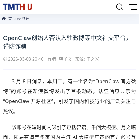
首页
>>
快讯
OpenClaw创始人否认入驻微博等中文社交平台，
谨防诈骗
2026-03-08 20:46
作者: 韩子文
来源: IT之家
3 月 8 日消息，本周二，有一个名为“OpenClaw 官方微
博”的账号在新浪微博发出了首条动态，认证信息显示为
“OpenClaw 开源社区”，引发了国内科技行业的广泛关注与
热议。
该账号在短时间内吸引了包括智谱、千问大模型、月之暗
面、网易有道等多家国内主流 AI 大模型厂商的官方账号互