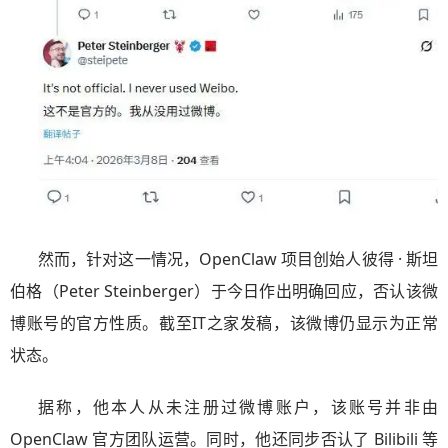
然而，针对这一情况，OpenClaw 项目创始人彼得 · 斯坦
伯格（Peter Steinberger）于今日作出明确回应，否认该微
博账号的官方性质。截至IT之家发稿，该微博仍显示为正常
状态。
据称，他本人从未注册过微博账户，该账号并非由
OpenClaw 官方团队运营。同时，他还同步否认了 Bilibili 等