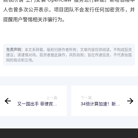
人也曾多次公开表示，项目团队不会发行任何加密货币，并
提醒用户警惕相关诈骗行为。
免责声明：
本文系转载，版权归原作者所有；文章内容仅供阅读，不构成投资
建议，请谨慎对待。投资者据此操作，风险自担；旨在传递信息，不代表钛狐
网的观点和立场。
上一篇
下一篇
又一国出手 菲律宾将
34倍计算加速！新思
封禁马斯克AI聊天机
科技×英伟达多项硬核
器人Grok
科技成果亮相GTC
2026