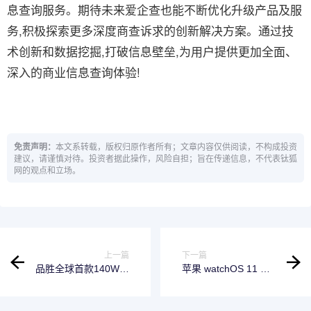
息查询服务。期待未来爱企查也能不断优化升级产品及服
务,积极探索更多深度商查诉求的创新解决方案。通过技
术创新和数据挖掘,打破信息壁垒,为用户提供更加全面、
深入的商业信息查询体验!
免责声明：
本文系转载，版权归原作者所有；文章内容仅供阅读，不构成投资
建议，请谨慎对待。投资者据此操作，风险自担；旨在传递信息，不代表钛狐
网的观点和立场。
上一篇
下一篇
品胜全球首款140W多
苹果 watchOS 11 带
功能桌面充在
来惊喜功能：Apple
Kickstarter众筹首
Watch 终于支持更换
发，掀起海外购买热
铃声