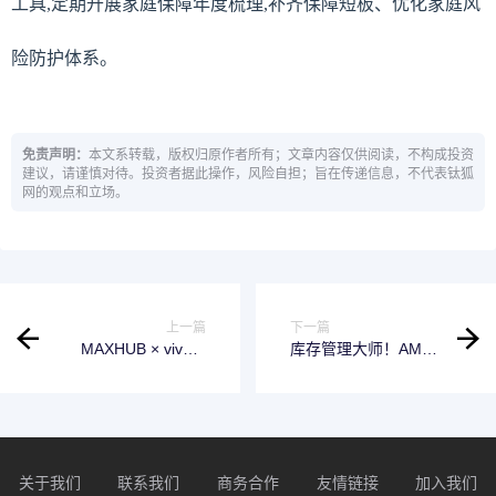
工具,定期开展家庭保障年度梳理,补齐保障短板、优化家庭风
险防护体系。
免责声明：
本文系转载，版权归原作者所有；文章内容仅供阅读，不构成投资
建议，请谨慎对待。投资者据此操作，风险自担；旨在传递信息，不代表钛狐
网的观点和立场。
上一篇
下一篇
MAXHUB × vivo X
库存管理大师！AMD
Fold6 深度联合研
七年前7nm Zen2芯片
发，打造折叠屏跨端
复活：无核显8核锐龙
协同办公新标杆
7 4700LE上架
关于我们
联系我们
商务合作
友情链接
加入我们