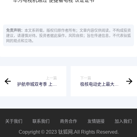
华为电视机通过“便捷看电视”认证证书
免责声明：
本文系转载，版权归原作者所有；文章内容仅供阅读，不构成投资
建议，请谨慎对待。投资者据此操作，风险自担；旨在传递信息，不代表钛狐
网的观点和立场。
上一篇
下一篇
护航申城双考季 上海
极核电动史上最大规
电信以暖心服务守护
模集中发布！8大旗舰
学子逐梦路
新车、全新智能系
统、品牌全新战略！
关于我们
联系我们
商务合作
友情链接
加入我们
Copyright © 2023 钛狐网.All Rights Reserved.