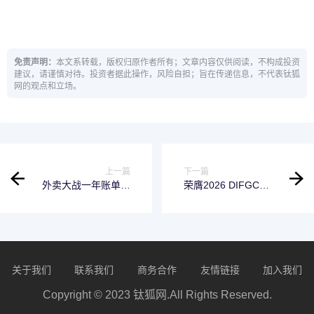
免责声明：
本文系转载，版权归原作者所有；文章内容仅供阅读，不构成投资
建议，请谨慎对待。投资者据此操作，风险自担；旨在传递信息，不代表钛狐
网的观点和立场。
上一篇
下一篇
外卖大战一年账单：
荣膺2026 DIFGC敏
烧掉1500亿，改变了
捷交付大奖：沨呵智
什么？
慧“精益智算”破解AI算
力困局
关于我们
联系我们
商务合作
友情链接
加入我们
Copyright © 2023 钛狐网.All Rights Reserved.