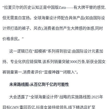
“拉夏贝尔的历史认知正是中国版Zara——有大牌平替的感觉,
但无需直白宣扬。全球海量设计师配合具体产品(如由国际设
计师打造的裤子、风衣),消费者自然产生大牌感的体感,同时
价格亲民。”
这一逻辑已在“超模裤”系列得到验证:由国际设计元素加
持、专业化供应链保障,该系列销量突破3000万条,斩获全国女
裤销量第一,消费者评价“显瘦神器”“闭眼入”。
未来路线图:从百亿到千亿的可能性
大会透露了“全球海量设计师”战略的实施路线图:2025年
目标GMV重回百亿,抖音女装持续领先,线下精选店扩至