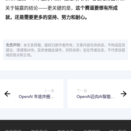
关于输赢的结论——更关键的是，
这个赛道要想有所成
就，还是需要更多的坚持、努力和耐心。
免责声明：
本文系转载，版权归原作者所有；文章内容仅供阅读，不构成投资
建议，请谨慎对待。投资者据此操作，风险自担；旨在传递信息，不代表钛狐
网的观点和立场。
上一篇
下一篇
OpenAI 年底炸圈开
OpenAI迈向AI智能体
幕：首发 o1 正式版 +
重要一步：ChatGPT
200 美元 Pro 会员
新功能Tasks可设未来
任务提醒